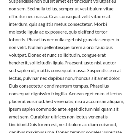
Suspendisse non dui sit amet est tincidunt volutpat eu
non sem. Sed nulla tellus, semper ut vestibulum vitae,
efficitur nec massa. Cras consequat velit vitae erat
interdum, quis sagittis metus consectetur. Morbi
molestie ligula ac ex posuere, quis eleifend tortor
lobortis. Phasellus nec nulla eget nisl gravida semper in
non velit. Nullam pellentesque lorem a orci faucibus
volutpat. Donec et nunc sollicitudin, congue erat
hendrerit, sollicitudin ligula.Praesent justo nisl, auctor
sed sapien ut, mattis consequat massa. Suspendisse erat
lectus, pulvinar nec dapibus non, rhoncus sit amet dolor.
Duis consectetur condimentum tempus. Phasellus
consequat dignissim fringilla. Aenean eget enim id lectus
placerat euismod. Sed venenatis, nisi a accumsan aliquam,
ipsum sapien commodo ante, eget dictum nisi quam sit
amet sem. Curabitur ultrices non lectus venenatis
tincidunt.Duis lorem est, vestibulum ac diam euismod,
dapibus maximus urna. Donec tempor sodales vulputate.